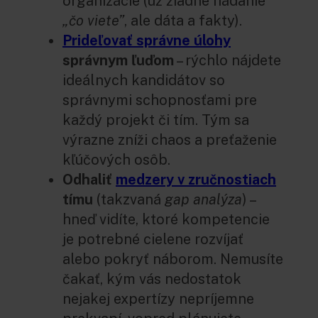
organizácie (už žiadne hádanie
„čo viete”
, ale dáta a fakty).
Prideľovať správne úlohy
správnym ľuďom
– rýchlo nájdete
ideálnych kandidátov so
správnymi schopnosťami pre
každý projekt či tím. Tým sa
výrazne zníži chaos a preťaženie
kľúčových osôb.
Odhaliť
medzery v zručnostiach
tímu
(takzvaná
gap analýza
) –
hneď vidíte, ktoré kompetencie
je potrebné cielene rozvíjať
alebo pokryť náborom. Nemusíte
čakať, kým vás nedostatok
nejakej expertízy nepríjemne