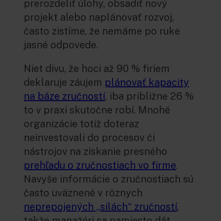
prerozdeliť úlohy, obsadiť nový
projekt alebo naplánovať rozvoj,
často zistíme, že nemáme po ruke
jasné odpovede.
Niet divu, že hoci až 90 % firiem
deklaruje záujem
plánovať kapacity
na báze zručností
, iba približne 26 %
to v praxi skutočne robí. Mnohé
organizácie totiž doteraz
neinvestovali do procesov či
nástrojov na získanie presného
prehľadu o zručnostiach vo firme
.
Navyše informácie o zručnostiach sú
často uväznené v rôznych
neprepojených „silách“ zručností
,
takže manažéri sa namiesto dát