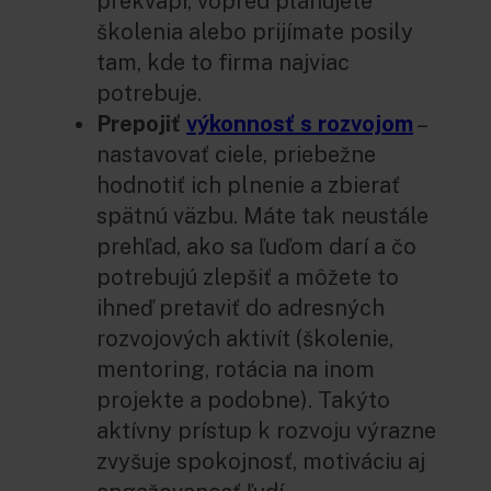
prekvapí, vopred plánujete
školenia alebo prijímate posily
tam, kde to firma najviac
potrebuje.
Prepojiť
výkonnosť s rozvojom
–
nastavovať ciele, priebežne
hodnotiť ich plnenie a zbierať
spätnú väzbu. Máte tak neustále
prehľad, ako sa ľuďom darí a čo
potrebujú zlepšiť a môžete to
ihneď pretaviť do adresných
rozvojových aktivít (školenie,
mentoring, rotácia na inom
projekte a podobne). Takýto
aktívny prístup k rozvoju výrazne
zvyšuje spokojnosť, motiváciu aj