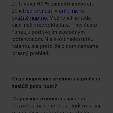
že
takmer
60 % zamestnancov
cíti,
že ich
schopnosti v práci nie sú
využité naplno
. Možno ich je teda
viac, než predpokladáte. Tímy často
fungujú pod svojím skutočným
potenciálom. Nie kvôli nedostatku
talentu, ale preto, že o ňom nemáme
presný prehľad.
Čo je mapovanie zručností a prečo si
zaslúži pozornosť?
Mapovanie zručností
znamená
pozrieť sa na schopnosti ľudí vo vašej
organizácii konkrétne, prakticky a