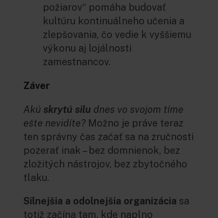
požiarov“ pomáha budovať
kultúru kontinuálneho učenia a
zlepšovania, čo vedie k vyššiemu
výkonu aj lojálnosti
zamestnancov.
Záver
Akú
skrytú silu
dnes vo svojom tíme
ešte nevidíte?
Možno je práve teraz
ten správny čas začať sa na zručnosti
pozerať inak – bez domnienok, bez
zložitých nástrojov, bez zbytočného
tlaku.
Silnejšia a odolnejšia organizácia
sa
totiž začína tam, kde naplno