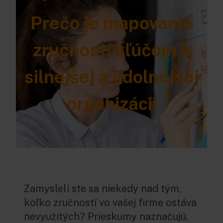
Prečo je mapovanie
zručností kľúčom k
silnejšej a odolnejšej
organizácii
Zamysleli ste sa niekedy nad tým,
koľko zručností vo vašej firme ostáva
nevyužitých? Prieskumy naznačujú,