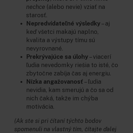
nechce
(alebo nevie) vziať na
starosť.
Nepredvídateľné výsledky
– aj
keď všetci makajú naplno,
kvalita a výstupy tímu sú
nevyrovnané.
Prekrývajúce sa úlohy
– viacerí
ľudia nevedomky riešia to isté, čo
zbytočne zabíja čas aj energiu.
Nízka angažovanosť
– ľudia
nevidia, kam smerujú a čo sa od
nich čaká, takže im chýba
motivácia.
(Ak ste si pri čítaní týchto bodov
spomenuli na vlastný tím, čítajte ďalej