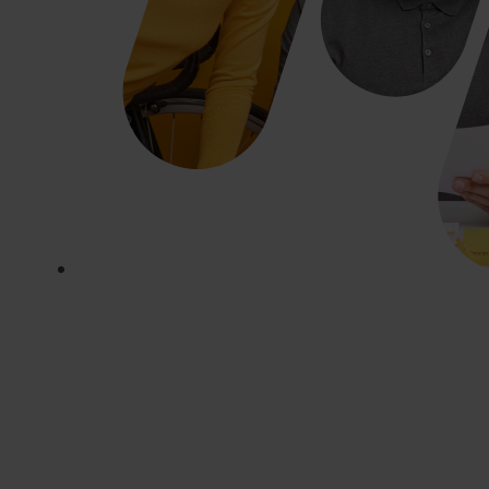
Využite naplno
zručnosti, ktoré už
v tíme máte