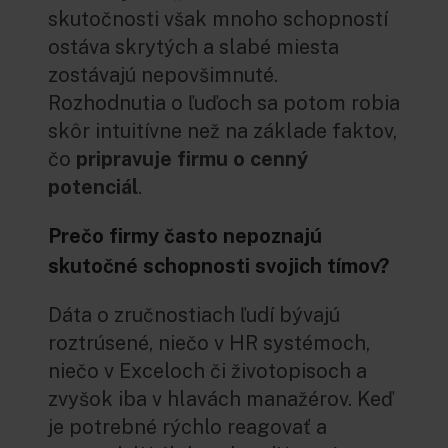
skutočnosti však mnoho schopností
ostáva skrytých a slabé miesta
zostávajú nepovšimnuté.
Rozhodnutia o ľuďoch sa potom robia
skôr intuitívne než na základe faktov,
čo
pripravuje firmu o cenný
potenciál
.
Prečo firmy často nepoznajú
skutočné schopnosti svojich tímov?
Dáta o zručnostiach ľudí bývajú
roztrúsené, niečo v HR systémoch,
niečo v Exceloch či životopisoch a
zvyšok iba v hlavách manažérov. Keď
je potrebné rýchlo reagovať a