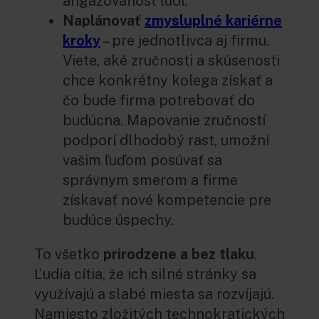
angažovanosť ľudí.
Naplánovať
zmysluplné kariérne
kroky
– pre jednotlivca aj firmu.
Viete, aké zručnosti a skúsenosti
chce konkrétny kolega získať a
čo bude firma potrebovať do
budúcna. Mapovanie zručností
podporí dlhodobý rast, umožní
vašim ľuďom posúvať sa
správnym smerom a firme
získavať nové kompetencie pre
budúce úspechy.
To všetko
prirodzene a bez tlaku
.
Ľudia cítia, že ich silné stránky sa
využívajú a slabé miesta sa rozvíjajú.
Namiesto zložitých technokratických