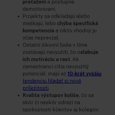
preťažení
a postupne
demotivovaní.
Projekty sa odkladajú alebo
meškajú, lebo
chýba špecifická
kompetencia
a nikto vhodný ju
včas neprevzal.
Ostatní šikovní ľudia v tíme
zostávajú nevyužití, čo o
slabuje
ich motiváciu a rast
. Ak
zamestnanci cítia nevyužitý
potenciál, majú až
10-krát vyššiu
tendenciu hľadať si nové
príležitosti
.
Kvalita výstupov kolíše
, čo sa
skôr či neskôr odrazí na
spokojnosti klientov aj kolegov.