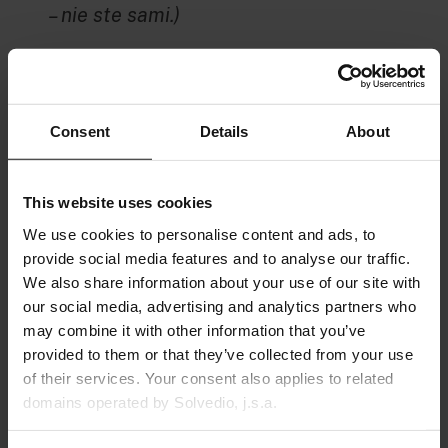
– nie ste sami.)
Ako začať – krok za krokom
Možno si kladiete otázku, ako zaviesť
Consent
Details
About
mapovanie zručností vo vašej firme.
Nemusí to byť vôbec zložité. Stačí
začať postupne:
This website uses cookies
We use cookies to personalise content and ads, to
Zbierať údaje
– nie formálne od
provide social media features and to analyse our traffic.
stola, ale naozaj. Porozprávajte
We also share information about your use of our site with
sa s ľuďmi o ich schopnostiach a
our social media, advertising and analytics partners who
ambíciách, využite krátke
may combine it with other information that you’ve
provided to them or that they’ve collected from your use
dotazníky či 360° spätnú väzbu.
of their services. Your consent also applies to related
Cieľom je zachytiť reálne
domains operated by Solvedio, j.s.a.
zručnosti (aj skryté talenty),
nielen to, čo je uvedené v popise