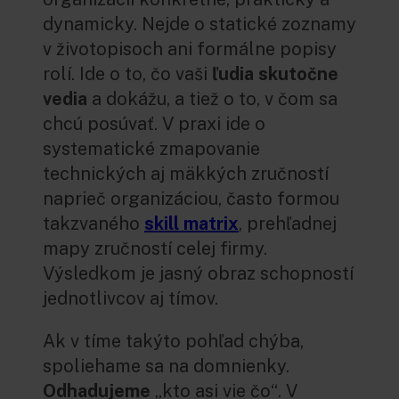
dynamicky. Nejde o statické zoznamy
v životopisoch ani formálne popisy
rolí. Ide o to, čo vaši
ľudia skutočne
vedia
a dokážu, a tiež o to, v čom sa
chcú posúvať. V praxi ide o
systematické zmapovanie
technických aj mäkkých zručností
naprieč organizáciou, často formou
takzvaného
skill matrix
, prehľadnej
mapy zručností celej firmy.
Výsledkom je jasný obraz schopností
jednotlivcov aj tímov.
Ak v tíme takýto pohľad chýba,
spoliehame sa na domnienky.
Odhadujeme
„kto asi vie čo“. V