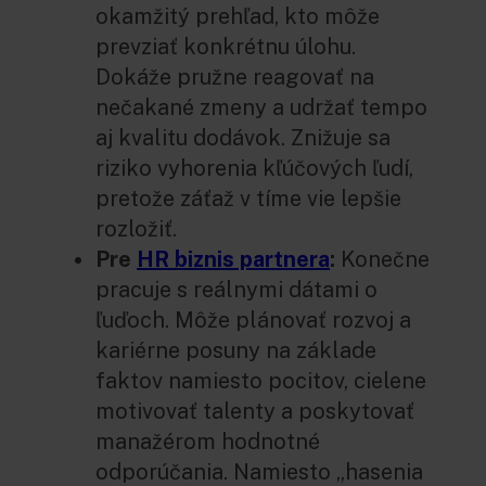
okamžitý prehľad, kto môže
prevziať konkrétnu úlohu.
Dokáže pružne reagovať na
nečakané zmeny a udržať tempo
aj kvalitu dodávok. Znižuje sa
riziko vyhorenia kľúčových ľudí,
pretože záťaž v tíme vie lepšie
rozložiť.
Pre
HR biznis partnera
:
Konečne
pracuje s reálnymi dátami o
ľuďoch. Môže plánovať rozvoj a
kariérne posuny na základe
faktov namiesto pocitov, cielene
motivovať talenty a poskytovať
manažérom hodnotné
odporúčania. Namiesto „hasenia