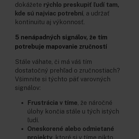
dokážete
rýchlo preskupiť ľudí tam,
kde sú najviac potrební
, a udržať
kontinuitu aj výkonnosť.
5 nenápadných signálov, že tím
potrebuje mapovanie zručností
Stále váhate, či má váš tím
dostatočný prehľad o zručnostiach?
Všimnite si týchto päť varovných
signálov:
Frustrácia v tíme
, že náročné
úlohy končia stále u tých istých
ľudí.
Oneskorené alebo odmietané
projekty
, ktoré si v tíme nikto