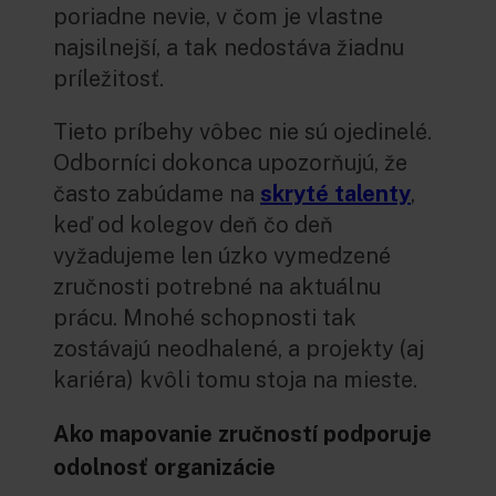
poriadne nevie, v čom je vlastne
najsilnejší, a tak nedostáva žiadnu
príležitosť.
Tieto príbehy vôbec nie sú ojedinelé.
Odborníci dokonca upozorňujú, že
často zabúdame na
skryté talenty
,
keď od kolegov deň čo deň
vyžadujeme len úzko vymedzené
zručnosti potrebné na aktuálnu
prácu. Mnohé schopnosti tak
zostávajú neodhalené, a projekty (aj
kariéra) kvôli tomu stoja na mieste.
Ako mapovanie zručností podporuje
odolnosť organizácie