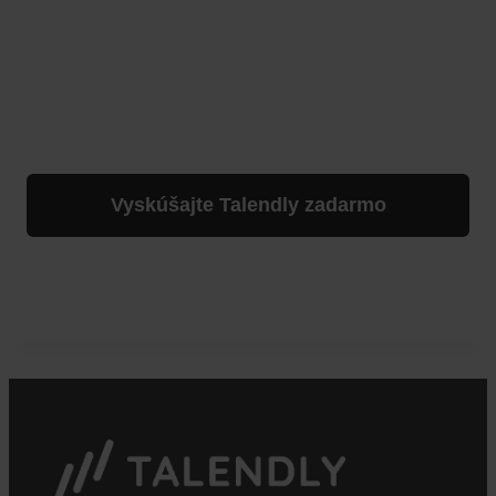
Talendly vám pomôže získať
prehľad, nájsť správnych ľudí a
rozvíjať ich tam, kde to má najväčší
zmysel. Jednoducho, bez chaosu, s
istotou.
Vyskúšajte Talendly zadarmo