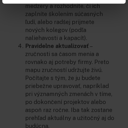
medzery a rozhodnite, či ich
zaplníte školením súčasných
ľudí, alebo radšej prijmete
nových kolegov (podľa
naliehavosti a kapacít).
Pravidelne aktualizovať
–
zručnosti sa časom menia a
rovnako aj potreby firmy. Preto
mapu zručností udržujte živú.
Počítajte s tým, že ju budete
priebežne upravovať, napríklad
pri významných zmenách v tíme,
po dokončení projektov alebo
aspoň raz ročne. Iba tak zostane
prehľad aktuálny a užitočný aj do
budúcna.