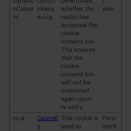
Optano
cdn.co
Determines
1
nConse
okiela
whether the
year
nt
w.org
visitor has
accepted the
cookie
consent box.
This ensures
that the
cookie
consent box
will not be
presented
again upon
re-entry.
rc::a
Calendl
This cookie is
Persi
y
used to
stent