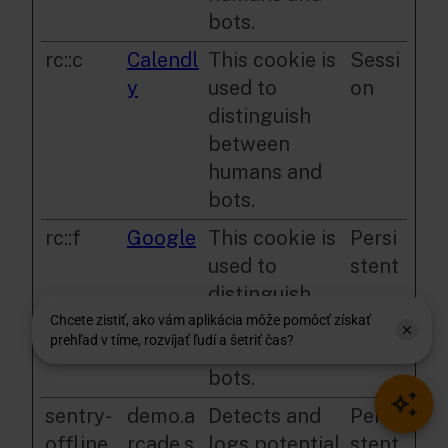
bots.
rc::c
Calendl
This cookie is
Sessi
y
used to
on
distinguish
between
humans and
bots.
rc::f
Google
This cookie is
Persi
used to
stent
distinguish
between
humans and
bots.
sentry-
demo.a
Detects and
Persi
offline
rcade.s
logs potential
stent