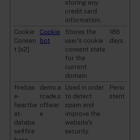
storing any
credit card
information.
Cookie
Cookie
Stores the
186
Consen
bot
user's cookie
days
t [x2]
consent state
for the
current
domain
firebas
demo.a
Used in order
Persi
e-
rcade.s
to detect
stent
heartbe
oftwar
spam and
at-
e
improve the
databa
website's
se#fire
security.
base-