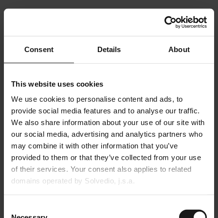
This website uses cookies. We use
cookies to personalise content and ads,
to provide social media features and to
Consent
Details
About
analyse our traffic. We also share
information about your use of our site
with our social media, advertising and
This website uses cookies
analytics partners who may combine it
We use cookies to personalise content and ads, to
with other information that you’ve
provide social media features and to analyse our traffic.
We also share information about your use of our site with
provided to them or that they’ve
our social media, advertising and analytics partners who
collected from your use of their
may combine it with other information that you’ve
services. Your consent also applies to
provided to them or that they’ve collected from your use
related domains operated by Solvedio,
of their services. Your consent also applies to related
j.s.a.
domains operated by Solvedio, j.s.a.
Cookies are small text files that can be
Consent
used by websites to make a user's
Necessary