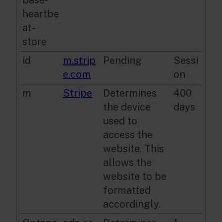
heartbe
at-
store
id
m.strip
Pending
Sessi
e.com
on
m
Stripe
Determines
400
the device
days
used to
access the
website. This
allows the
website to be
formatted
accordingly.